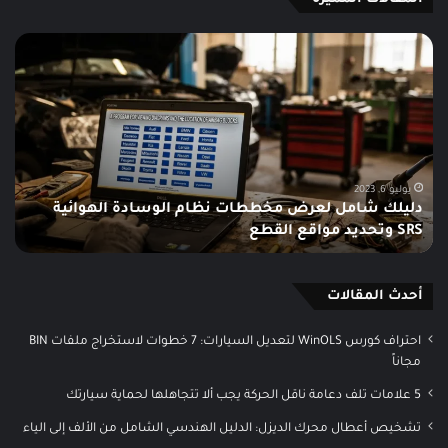
دليلك
مخ
شامل
إلك
لعرض
لعق
مخططات
محر
نظام
الس
الوسادة
من
الهوائية
نوع
sch
SRS
يوليو 6, 2023
دليلك شامل لعرض مخططات نظام الوسادة الهوائية
م
وتحديد
SRS وتحديد مواقع القطع
h
مواقع
القطع
أحدث المقالات
احتراف كورس WinOLS لتعديل السيارات: 7 خطوات لاستخراج ملفات BIN
مجاناً
5 علامات تلف دعامة ناقل الحركة يجب ألا تتجاهلها لحماية سيارتك
تشخيص أعطال محرك الديزل: الدليل الهندسي الشامل من الألف إلى الياء