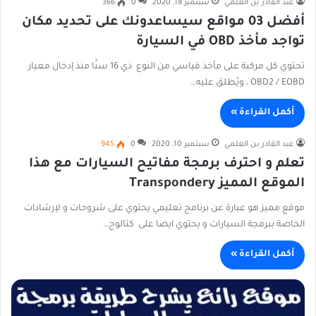
عبد القادر بن العلمي
سبتمبر 18, 2020
0
366
أفضل 03 مواقع سيساعدونك على تحديد مكان
تواجد مأخذ OBD في السيارة
تحتوي كل مركبة على مأخذ قياسي من النوع ذي 16 سنًا منذ إدخال معيار
OBD2 / EOBD ، ويُطلق عليه…
أكمل القراءة »
عبد القادر بن العلمي
سبتمبر 10, 2020
0
945
تعلم و احترف برمجة مفاتيح السيارات مع هذا
الموقع المميز Transpondery
موقع مميز هو عبارة عن برنامج تعليمي يحتوي على شروحات و لإرشادات
الخاصة ببرمجة السيارات و يحتوي ايضا على كتالوج…
أكمل القراءة »