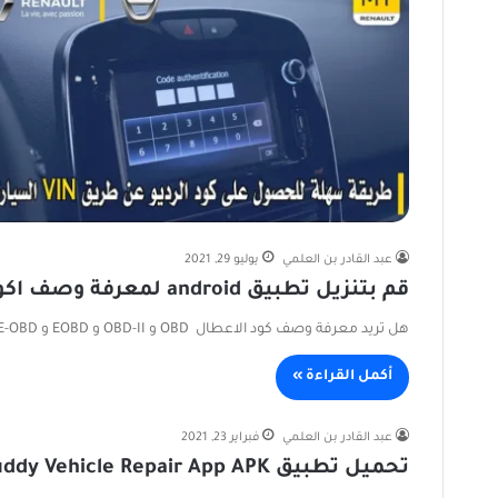
عبد القادر بن العلمي
يوليو 29, 2021
قم بتنزيل تطبيق android لمعرفة وصف اكواد الأعطال
هل تريد معرفة وصف كود الاعطال OBD و OBD-II و EOBD و E-OBD باللغة الفرنسية؟ يحتوي هذا التطبيق على ترجمة…
أكمل القراءة »
عبد القادر بن العلمي
فبراير 23, 2021
تحميل تطبيق RepairBuddy Vehicle Repair App APK مجاناً لـ APK Android