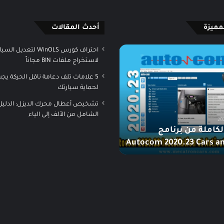
مميزة
أحدث المقالات
تحميل
البرنامج
لاستخراج ملفات BIN مجاناً
التدريبي
5 علامات تلف دعامة ناقل الحركة يجب
لمحركات
لحماية سيارتك
هيونداي
بنظام
تشخيص أعطال محرك الديزل: الدليل
CVVT
الشامل من الألف إلى الياء
فبراير 1, 2021
كاملة من برنامج
تحميل البرنامج التدريبي لمحر
Autocom 2020.23 Cars a
هيونداي بنظام CVVT