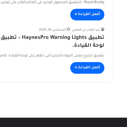
RepairBuddy ، التطبيق المحمول الوحيد في العالم القادر على توفير وصول سريع إلى جميع المعلومات اللازمة لصيانة السيارة أو إصلاحها،…
أكمل القراءة »
عبد القادر بن العلمي
أغسطس 28, 2020
تطبيق g Lights
لوحة القيادة.
تطبيق لشرح معنى أضواء التحذير التي تظهر على لوحة القيادة. قامت HaynesPro BV (جزء من Haynes Publishing Group) بإنشاء تطب
أكمل القراءة »