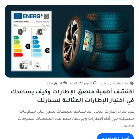
عبد القادر بن العلمي
أكتوبر 22, 2024
4
244
اكتشف أهمية ملصق الإطارات وكيف يساعدك
في اختيار الإطارات المثالية لسيارتك
عند شراء إطارات جديدة، قد تصادف ملصقات تحتوي على معلومات
تفصيلية حول أداء الإطارات وجودتها. تقدم هذه الملصقات معلومات
مهمة…