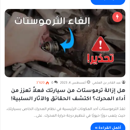
عبد القادر بن العلمي
أغسطس 4, 2023
0
3٬620
هل إزالة ترموستات من سيارتك فعلاً تعزز من
أداء المحرك؟ اكتشف الحقائق والآثار السلبية!
تعَدّ الترموستات أحد المكونات الرئيسية في نظام المحرك الخاص بسيارتك،
حيث يلعب دورًا حيويًا في تنظيم درجة حرارة المحرك. على…
أكمل القراءة »