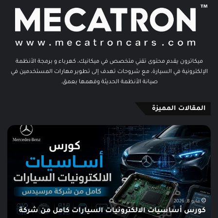
ميكاترون يقدم محتوى تقني متخصص في ميكانيك، كهرباء و برمجة الأنظمة
الإلكترونية في السيارة، مع شروحات تهدف إلى تطوير مهارات المستخدمين في
صيانة الأنظمة الحديثة وفهمها بعمق.
المقالات المميزة
كورس
برن
أساسيات
إلغ
الالكترونيات
الح
السيارات
لوح
كامل
الس
من
MO
شركة
Off
مرسيدس
sal
مايو 8, 2026
كورس أساسيات الالكترونيات السيارات كامل من شركة
ing