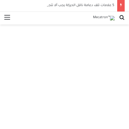
5 علامات تلف دعامة ناقل الحركة يجب ألا تتجاهلها لحماية سيارتك
بحث عن
الق