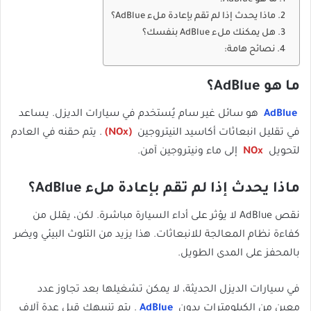
ما هو AdBlue؟
ماذا يحدث إذا لم تقم بإعادة ملء AdBlue؟
هل يمكنك ملء AdBlue بنفسك؟
نصائح هامة:
ما هو AdBlue؟
AdBlue
هو سائل غير سام يُستخدم في سيارات الديزل. يساعد
في تقليل انبعاثات أكاسيد النيتروجين
(NOx)
. يتم حقنه في العادم
لتحويل
NOx
إلى ماء ونيتروجين آمن.
ماذا يحدث إذا لم تقم بإعادة ملء AdBlue؟
نقص AdBlue لا يؤثر على أداء السيارة مباشرة. لكن، يقلل من
كفاءة نظام المعالجة للانبعاثات. هذا يزيد من التلوث البيئي ويضر
بالمحفز على المدى الطويل.
في سيارات الديزل الحديثة، لا يمكن تشغيلها بعد تجاوز عدد
معين من الكيلومترات بدون
AdBlue
. يتم تنبيهك قبل عدة آلاف