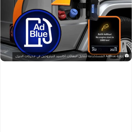
زجاجة AdBlue المستخدمة لتقليل انبعاثات أكاسيد النيتروجين في محركات الديزل