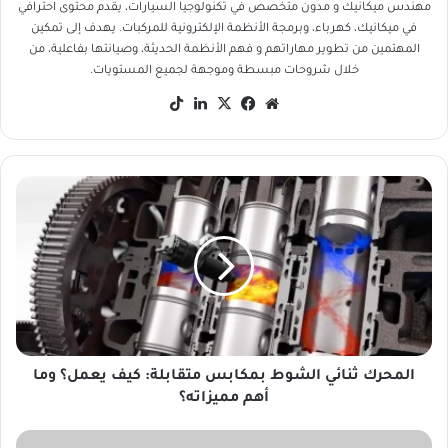
مهندس ميكانيك و مدون متخصص في تكنولوجيا السيارات، يقدم محتوى احترافي
في ميكانيك، كهرباء، وبرمجة الأنظمة الإلكترونية للمركبات. يهدف إلى تمكين
المهتمين من تطوير مهاراتهم و فهم الأنظمة الحديثة، وصيانتها بفاعلية، من
خلال شروحات مبسطة وموجهة لجميع المستويات.
موقع
‫X
فيسبوك
لينكدإن
‫TikTok
الويب
المحرك
ثنائي
الشوط
بمكابس
متقابلة:
كيف
يعمل؟
وما
أهم
مميزاته؟
المحرك ثنائي الشوط بمكابس متقابلة: كيف يعمل؟ وما
أهم مميزاته؟
ما