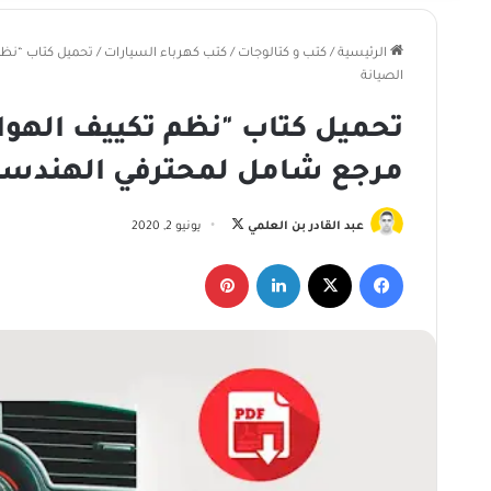
الرئيسية
/
كتب و كتالوجات
/
كتب كهرباء السيارات
/
تحميل كتاب “نظم 
الصيانة
تحميل كتاب "نظم تكييف الهواء 
مرجع شامل لمحترفي الهندسة 
تابع
عبد القادر بن العلمي
يونيو 2, 2020
على
فيسبوك
‫X
لينكدإن
بينتيريست
X