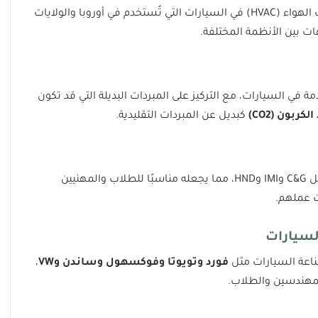
يقدم الكتاب شرحًا مفصلاً لأنظمة التدفئة والتهوية وتكييف الهواء (HVAC) في السيارات التي تُستخدم في أوروبا والولايات
ت بين الأنظمة المختلفة.
في السيارات، مع التركيز على المبردات البديلة التي قد تكون
ربون (CO2)
كبديل عن المبردات التقليدية.
يتوافق الكتاب مع معايير ومتطلبات الشهادات المهنية مثل C&G وIMI وHND، مما يجعله مناسبًا للطلاب والمهنيين
ت عملهم.
لسيارات
اعة السيارات مثل
فورد وتويوتا وفوكسهول وساندن وVW
،
للمهندسين والطلاب.