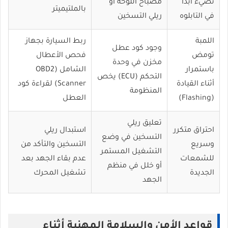
تضيء أبداً
مصباح اللوحة أو
بالملتيميتر
في التابلوه
ريلي التسخين
اللمبة
ربط السيارة بجهاز
وجود كود عطل
تومض
فحص الأعطال
مخزن في وحدة
باستمرار
الشامل (OBD2
التحكم (ECU) يخص
أثناء القيادة
Scanner) لقراءة كود
المنظومة
(Flashing)
العطل
تعليق ريلي
احتراق متكرر
استبدال ريلي
التسخين في وضع
وسريع
التسخين والتأكد من
التشغيل المستمر
للشمعات
عدم بقاء الجهد بعد
أو خلل في منظم
الجديدة
تشغيل المحرك
الجهد
قواعد الأمن والسلامة المهنية أثناء