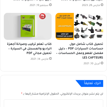
ـ
و
مارس 28, 2023
سبتمبر 19, 2021
م
ن
ا
س
ب
ل
س
تحميل كتاب شامل حول
كتاب تعلم تركيب وصيانة أجهزة
ي
حساسات السيارات PDF – دليل
الراديو والمسجل في السيارة –
ا
مفصل لفهم وعمل الحساسات –
تحميل مجاني PDF
ر
LES CAPTEURS
مارس 14, 2021
ت
أبريل 10, 2021
ي
؟
اترك تعليقاً
لن يتم نشر عنوان بريدك الإلكتروني.
الحقول الإلزامية مشار إليها بـ
*
ا