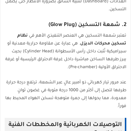
العدادات (Dashboard) لتنبيه السائق بضرورة الانتظار حتى يكتمل
التسخين.
2. شمعة التسخين (Glow Plug)
تعتبر شمعة التسخين هي العنصر التنفيذي الأهم في
نظام
تسخين محركات الديزل
. هي عبارة عن مقاومة حرارية معدنية أو
سيراميكية تُثبت داخل رأس الأسطوانة (Cylinder Head) بحيث
يبرز طرفها الساخن مباشرة داخل غرفة الاحتراق الرئيسية أو غرفة
الاحتراق الأولية (Pre-chamber).
عند مرور تيار كهربائي ذو أمبير عالٍ عبر الشمعة، ترتفع درجة حرارة
طرفها لتصل إلى أكثر من 1000 درجة مئوية في غضون ثوانٍ
معدودة، مما يحولها إلى جمرة متوهجة تسخن الهواء المحيط بها
فوراً.
التوصيلات الكهربائية والمخططات الفنية