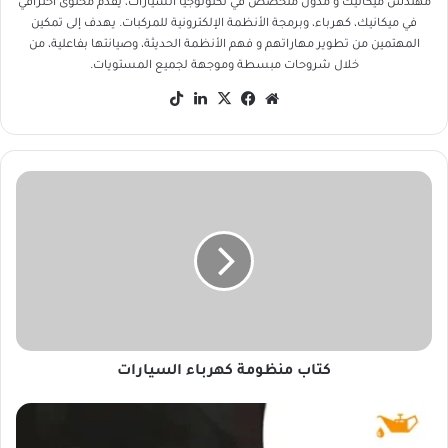
مهندس ميكانيك و مدون متخصص في تكنولوجيا السيارات، يقدم محتوى احترافي
في ميكانيك، كهرباء، وبرمجة الأنظمة الإلكترونية للمركبات. يهدف إلى تمكين
المهتمين من تطوير مهاراتهم و فهم الأنظمة الحديثة، وصيانتها بفاعلية، من
خلال شروحات مبسطة وموجهة لجميع المستويات.
موق
في
‫X
لينك
‫Tik
ع
سب
دإن
Tok
الوي
وك
ب
ك
ت
ا
ب
م
ن
ظ
و
م
ة
كتاب منظومة كهرباء السيارات
ك
ه
م
ر
ا