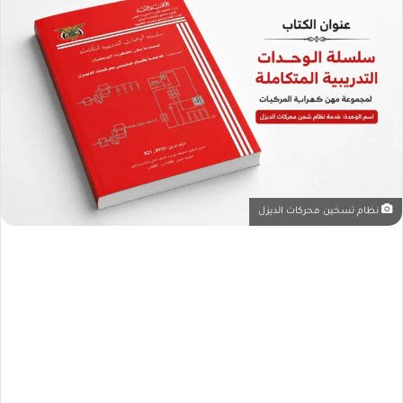
ع
ل
ى
X
نظام تسخين محركات الديزل