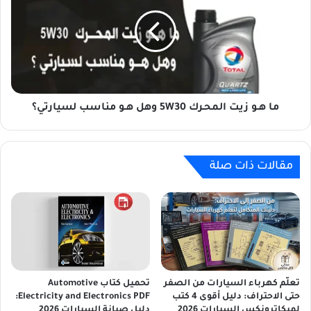
ب
ه
ا
ـ
ء
و
ا
ز
ل
ي
س
ت
ي
ا
ا
ل
ما هـو زيت المحـرك 5W30 وهل هـو مناسب لسيارتي؟
ر
م
ا
ح
ت
ـ
مقالات ذات صلة
ر
ك
5
W
3
0
و
ه
ل
تعلّم كهرباء السيارات من الصفر
تحميل كتاب Automotive
حتى الاحتراف: دليل أقوى 4 كتب
Electricity and Electronics PDF:
ه
لميكاترونكس السيارات 2026
دليل صيانة السيارات 2026