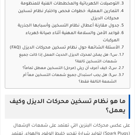
التوصيلات الكهربائية والمخططات الفنية للمنظومة
التمارين العملية: خطوات فحص واختبار نظام تسخين
محركات الديزل
جدول مقارنة أعطال نظام التسخين وأسبابها الجذرية
قواعد الأمن والسلامة المهنية أثناء صيانة كهرباء
المركبات
الأسئلة الشائعة حول نظام تسخين محركات الديزل (FAQ)
س1: هل يمكن لمحرك الديزل الحديث العمل إذا كانت جميع
شمعات التسخين تالفة؟
س2: كيف أعرف أن ريلي (مرحل) التسخين معطل تماماً؟
س3: هل يجب استبدال جميع شمعات التسخين معاً أم
الشمعة التالفة فقط؟
ما هو نظام تسخين محركات الديزل وكيف
يعمل؟
على عكس محركات البنزين التي تعتمد على شمعات الإشعال
(Spark Plugs) لتوليد شرارة تفجير خليط الوقود والهواء، تعتمد