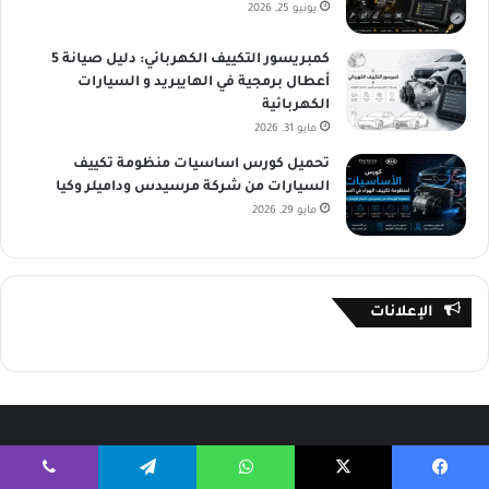
يونيو 25, 2026
كمبريسور التكييف الكهربائي: دليل صيانة 5
أعطال برمجية في الهايبريد و السيارات
الكهربائية
مايو 31, 2026
تحميل كورس اساسيات منظومة تكييف
السيارات من شركة مرسيدس وداميلر وكيا
مايو 29, 2026
الإعلانات
ميكاترون
فيسبوك
‫X
واتساب
تيلقرام
ڤايبر