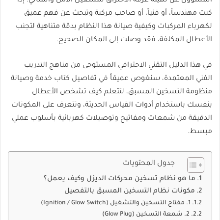
المسؤول عن تهيئة غرفة الاحتراق للتشغيل الآمن والمثالي. إذا
كنت مهندساً، أو فنياً، أو صاحب مركبة وتبحث عن فهم عميق
لكهرباء المركبات وكيفية صيانة هذا النظام بدقة متناهية لتجنب
الأعطال المكلفة، فقد وصلت إلى المكان الصحيح.
في هذا الدليل التقني الاحترافي المستوحى من مناهج التدريب
الفني المعتمدة، سنغوص عميقاً في تفاصيل كتاب خدمة وصيانة
منظومة التسخين المسبق، لتتعلم كيف تشخص الأعطال
بنفسك باستخدام أدوات القياس الحديثة، وتتعرف على المكونات
الدقيقة من شمعات ومفاتيح وتوصيلات كهربائية بأسلوب عملي
مبسط.
جدول المحتويات
ما هو نظام تسخين محركات الديزل وكيف يعمل؟
مكونات نظام التسخين المسبق بالتفصيل
1. مفتاح التسخين والتشغيل (Ignition / Glow Switch)
2. شمعة التسخين (Glow Plug)