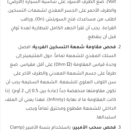
Volt). ضع الطرف الأسود على شاسيه السيارة (الأرضي)
والطرف الأحمر على الجسر المغذي لشمعات التسخين.
اطلب من مساعدك فتح السويتش (On)، وراقب
القراءة. يجب أن تقرأ الجهد الكامل للبطارية لعدة ثوانٍ
قبل أن ينقطع.
فحص مقاومة شمعة التسخين الفردية:
افصل
السلك المغذي للشمعة تماماً. حول الملتيميتر إلى
وحدة قياس المقاومة (Ohm Ω) على أقل مقياس. ضع
طرفاً على جسم الشمعة المعدني والطرف الآخر على
سن اللولب العلوي للشمعة. الشمعة السليمة يجب أن
تكون مقاومتها منخفضة جداً (عادة بين 0.5 إلى 2 أوم). إذا
كانت المقاومة ما لا نهاية (Infinity)، فهذا يعني أن الملف
الداخلي للشمعة مقطوع ومحترق تماماً ويجب
استبدالها.
فحص سحب الأمبير:
باستخدام بنسة الأمبير (Clamp