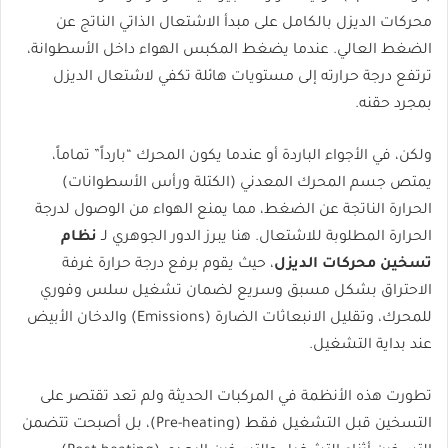
محركات الديزل بالكامل على مبدأ الاشتعال الذاتي الناتج عن
الضغط العالي. عندما يضغط المكبس الهواء داخل الأسطوانة،
ترتفع درجة حرارته إلى مستويات هائلة تكفي لاشتعال الديزل
بمجرد حقنه.
ولكن، في الأجواء الباردة أو عندما يكون المحرك “بارداً” تماماً،
يمتص جسم المحرك المعدني (الكتلة ورأس الأسطوانات)
الحرارة الناتجة عن الضغط، مما يمنع الهواء من الوصول لدرجة
الحرارة المطلوبة للاشتعال. هنا يبرز الدور الجوهري لـ
نظام
تسخين محركات الديزل
، حيث يقوم برفع درجة حرارة غرفة
الاحتراق بشكل مسبق وسريع لضمان تشغيل سلس وفوري
للمحرك، وتقليل الانبعاثات الضارة (Emissions) والدخان الأبيض
عند بداية التشغيل.
تطورت هذه الأنظمة في المركبات الحديثة ولم تعد تقتصر على
التسخين قبل التشغيل فقط (Pre-heating)، بل أصبحت تتضمن