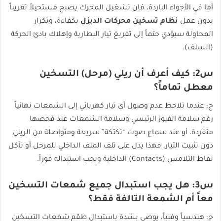
أما في الأجواء الباردة، فإن تشغيل المحرك يصبح مستحيلاً تقريباً
بدون عمل
نظام تسخين محركات الديزل
بكفاءة، وتكرار
المحاولة سيؤدي حتماً إلى تفريغ تيار البطارية وإهلاك بادئ الحركة
(السلف).
س2: كيف أعرف أن ريلي (مرحل) التسخين
معطل تماماً؟
ج: عندما تلاحظ عدم وصول أي تيار كهربائي إلى الشمعات نهائياً
رغم سلامة الفيوز الرئيسي وسلامة الشمعات عند فحصها
منفردة، أو عند سماع صوت “تكتكة” سريعة ومتواصلة من الريلي
دون تثبيت التيار، فهذا يدل على تلف الملف الداخلي للمرحل أو تآكل
نقاط التلامس (Contacts) الداخلية ويجب استبداله فوراً.
س3: هل يجب استبدال جميع شمعات التسخين
معاً أم الشمعة التالفة فقط؟
ج: هندسياً وفنياً، يوصى بشدة باستبدال طقم شمعات التسخين