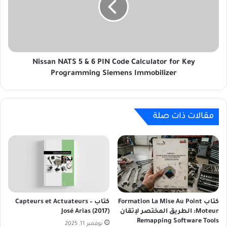
r
a
o
n
n
N
i
A
q
T
u
Nissan NATS 5 & 6 PIN Code Calculator for Key
S
e
5
Programming Siemens Immobilizer
A
&
p
6
p
P
l
I
مقالات ذات صلة
i
N
q
C
u
o
é
d
e
e
A
C
u
a
M
l
كتاب Formation La Mise Au Point
كتاب Capteurs et Actuateurs –
o
c
Moteur: الطريق المختصر لإتقان
José Arias (2017)
Remapping Software Tools
t
u
نوفمبر 11, 2025