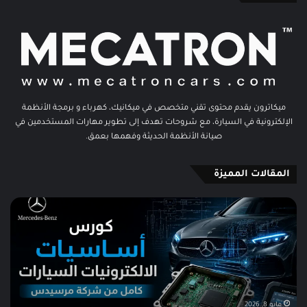
ميكاترون يقدم محتوى تقني متخصص في ميكانيك، كهرباء و برمجة الأنظمة
الإلكترونية في السيارة، مع شروحات تهدف إلى تطوير مهارات المستخدمين في
صيانة الأنظمة الحديثة وفهمها بعمق.
المقالات المميزة
كورس
تثب
أساسيات
و
الالكترونيات
تفع
السيارات
برن
كامل
تش
من
و
شركة
فح
مرسيدس
الأ
مايو 8, 2026