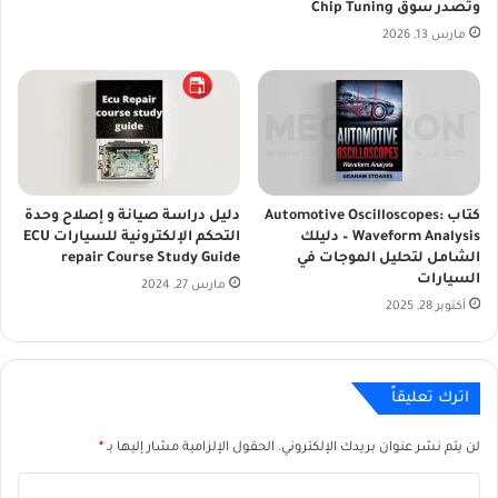
وتصدر سوق Chip Tuning
e
l
u
a
مارس 13, 2026
r
t
o
r
f
o
r
K
كتاب Automotive Oscilloscopes:
دليل دراسة صيانة و إصلاح وحدة
e
Waveform Analysis – دليلك
التحكم الإلكترونية للسيارات ECU
y
الشامل لتحليل الموجات في
repair Course Study Guide
P
السيارات
مارس 27, 2024
r
أكتوبر 28, 2025
o
g
r
a
اترك تعليقاً
m
m
لن يتم نشر عنوان بريدك الإلكتروني.
الحقول الإلزامية مشار إليها بـ
*
i
n
ا