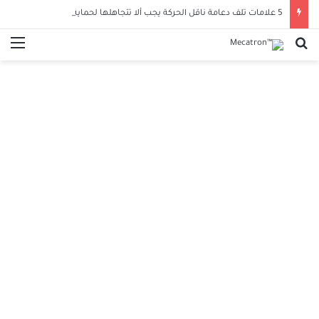
5 علامات تلف دعامة ناقل الحركة يجب ألا تتجاهلها لحماية سيارتك
بحث عن
الق