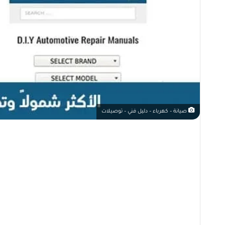
صيانة – كهرباء – دليل فني – توصيلات