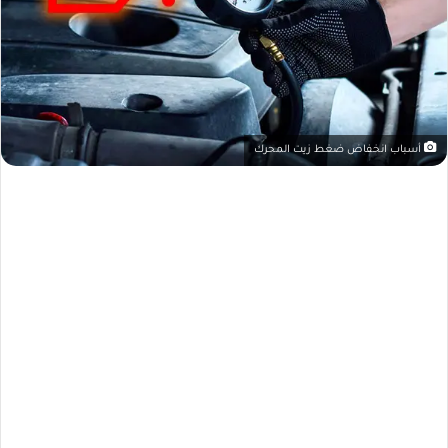
أسباب انخفاض ضغط زيت المحرك