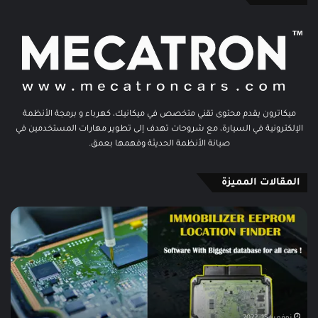
ميكاترون يقدم محتوى تقني متخصص في ميكانيك، كهرباء و برمجة الأنظمة
الإلكترونية في السيارة، مع شروحات تهدف إلى تطوير مهارات المستخدمين في
صيانة الأنظمة الحديثة وفهمها بعمق.
المقالات المميزة
Immo
تحم
off
اتو
EEPROM
داتا
ata
location
دليلك
.45
لتحديد
مجان
موقع
دلي
EEPROM
شا