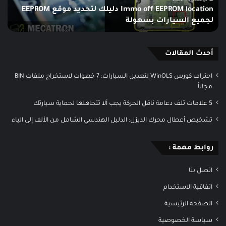
نوفمبر 15, 2022
Immo off EEPROM location دليلك لتحديد موقع EEPROM
لجميع
لأح
لجميع السيارات بسهولة
إ
السيارات
إصد
بسهولة
من
برن
الص
أحدث المقالات
الش
احتراف كورس WinOLS لتعديل السيارات: 7 خطوات لاستخراج ملفات BIN
مجاناً
5 علامات تلف دعامة ناقل الحركة يجب ألا تتجاهلها لحماية سيارتك
تشخيص أعطال محرك الديزل: الدليل الهندسي الشامل من الألف إلى الياء
روابط مهمة :
اتصل بنا
اتفاقية الاستخدام
الصفحة الرئيسية
سياسة الخصوصية