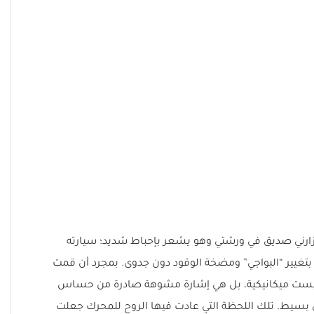
أحد أيام صيف عام 2024، زارني صديق في ورشتي وهو يشعر بإحباط شديد؛ سيارته
ا بتغيير “البواجي” ومضخة الوقود دون جدوى. بمجرد أن قمت
يست ميكانيكية، بل هي إشارة مشوهة صادرة من حساس
 تداخل مغناطيسي بسيط. تلك اللحظة التي عادت فيها الروح للمحرك جعلت