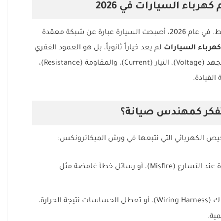
هرباء السيارات في 2026
لقد ولى زمن “الميكانيكي” الذي يعتمد على المطرقة فقط. في عام 2026، أصبحت السيارة عبارة عن شبكة معقدة
كهرباء السيارات
لم يعد خياراً ثانوياً، بل هو العمود الفقري
لمهنة صيانة السيارات الحديثة. بدون فهم أساسيات الجهد (Voltage)، التيار (Current)، والمقاومة (Resistance)،
لقيادة.
تفكر كمهندس صيانة؟
يص الكهربائي التي نتبعها في ورش الميكاترونكس:
تذبذب عداد الدوران (RPM)، فقدان القوة عند التسارع (Misfire)، أو رسائل خطأ غامضة مثل
غالباً ما تكون المشكلة في تآكل الأسلاك (Wiring Harness)، أو تعطل الحساسات نتيجة الحرارة،
ية.