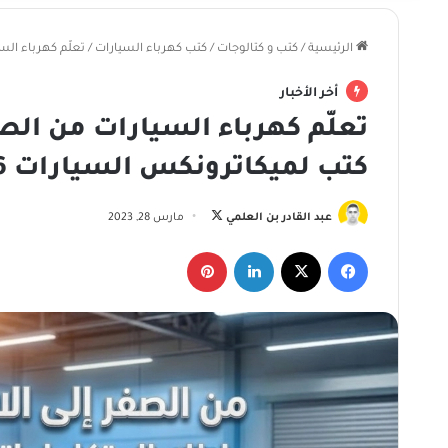
الرئيسية
/
كتب و كتالوجات
/
كتب كهرباء السيارات
/
تعلّم كهرباء السيارات من 
أخر الأخبار
كتب لميكاترونكس السيارات 2026
ت
عبد القادر بن العلمي
مارس 28, 2023
ا
فيسبوك
‫X
لينكدإن
بينتيريست
ب
ع
ع
ل
ى
X