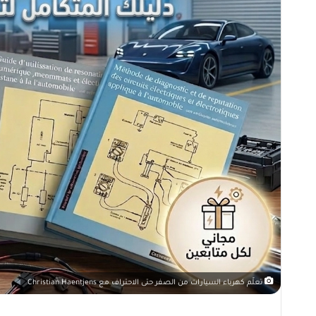
تعلّم كهرباء السيارات من الصفر حتى الاحتراف مع Christian Haentjens