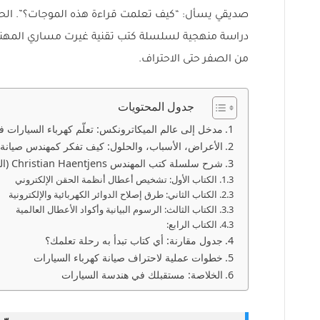
صديقي يسأل: “كيف تعلمت قراءة هذه الموجات؟”. الحقي
دراسة منهجية لسلسلة كتب تقنية غيرت مساري المهني. 
من الصفر حتى الاحتراف.
جدول المحتويات
مدخل إلى عالم الميكاترونكس: تعلّم كهرباء السيارات في 26
الأعراض، الأسباب، والحلول: كيف تفكر كمهندس صيانة
شرح سلسلة كتب المهندس Christian Haentjens (الكنز المفقود)
الكتاب الأول: تشخيص أعطال أنظمة الحقن الإلكتروني
الكتاب الثاني: طرق إصلاح الدوائر الكهربائية والإلكترونية
الكتاب الثالث: الرسوم البيانية وأكواد الأعطال العالمية
الكتاب الرابع:
جدول مقارنة: أي كتاب تبدأ به رحلة تعلمك؟
خطوات عملية لاحتراف صيانة كهرباء السيارات
الخلاصة: مستقبلك في هندسة السيارات