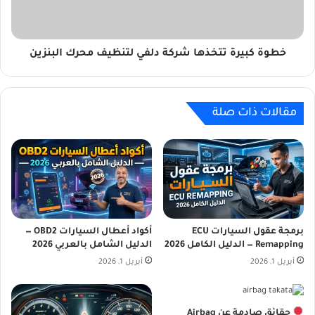
ن
ي
د
ر
م
ة
ا
ت
خطوة كبيرة تتخذها شركة دلفي لتنظيف محرك البنزين
ت
ت
ب
خ
د
ذ
ع
مقالات ذات صلة
ه
ف
ا
و
ش
ل
ر
ك
ك
س
ة
و
د
ا
ل
ج
ف
برمجة عقول السيارات ECU
أكواد أعطال السيارات OBD2 —
ن
Remapping — الدليل الكامل 2026
الدليل الشامل بالعربي 2026
ي
V
ل
أبريل 1, 2026
أبريل 1, 2026
o
ت
l
ن
k
ظ
حقائق صادمة عن Airbag