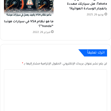
s
ي
Takata: هل سيارتك مهددة
w
ف
بانفجار الوسادة الهوائية؟
a
م
يونيو 26, 2025
g
ح
ما هو نظام VSA في سيارات هوندا
e
ر
“honda”؟
n
ك
فبراير 26, 2022
ا
ل
ب
ن
اترك تعليقاً
ز
ي
ن
لن يتم نشر عنوان بريدك الإلكتروني.
الحقول الإلزامية مشار إليها بـ
*
ا
ل
ت
ع
ل
ي