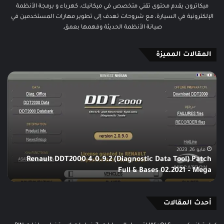
ميكاترون يقدم محتوى تقني متخصص في ميكانيك، كهرباء و برمجة الأنظمة
الإلكترونية في السيارة، مع شروحات تهدف إلى تطوير مهارات المستخدمين في
صيانة الأنظمة الحديثة وفهمها بعمق.
المقالات المميزة
Renau
أفضل
DDT200
أجهزة
4.0.9
اختبار
ECU
(Diagnost
Dat
الديزل
Too
خارج
Patc
السيارة
Fu
شرح
مايو 26, 2023
يناير 17, 
Renault DDT2000 4.0.9.2 (Diagnostic Data Tool) Patch
YC600
Full & Bases 02.2021 – Mega
و PD60+ و MN300 بالتفصيل
Bas
و
PD60+
02.20
و
Meg
أحدث المقالات
MN300
بالتفص