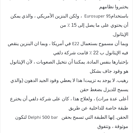
يختبروا نظامهم
باستخدام
، ولكن البنزين الأمريكي ، والذي يمكن
Eurosuper 95
أن يحتوي على ما يصل إلى 15 ٪ من
الإيثانول
.
وبما أن مسموح بستعمال
في أمريكا ، وبما ان البنزين ينقص
E22
فيه الإيثانول ب 22 ٪ قامت شركة دلفي
بإختبارها بنفس المادة. يمكننا أن نتخيل الصعوبات ، لأن الإيثانول
هو وقود جاف بشكل
رهيب. لا يوجد به تزييت! هذا لا يعطي وقود الجيد الدهون (والذي
يسمح للديزل بضغط حقن
أعلى عدة مرات) ، ولعلاج هذا ، كان على شركة دلفي أن يخترع
طبقة خاصة للداخلية عن طريق
الحقن. إنها الطبقة التي تسمح بحقن
لتكون
Delphi 500 bar
موثوقة ، وتتفوق